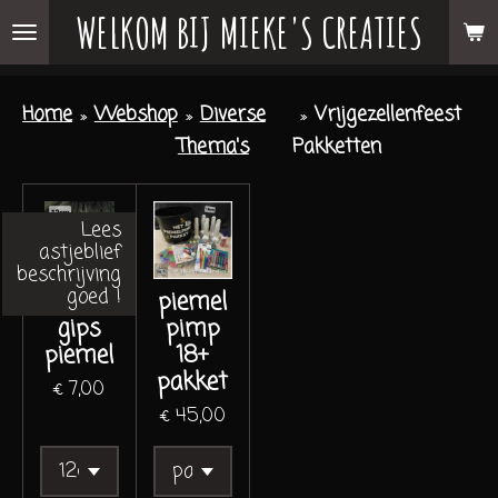
WELKOM BIJ MIEKE'S CREATIES
Ga
direct
naar
Home
»
Webshop
»
Diverse
»
Vrijgezellenfeest
de
Thema's
Pakketten
hoofdinhoud
Lees
astjeblief
beschrijving
goed !
losse
piemel
gips
pimp
piemel
18+
pakket
€ 7,00
€ 45,00