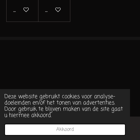
In winkelwagen
In winkelwagen
Deze website gebruikt cookies voor analyse-
doeleinden en/of het tonen van advertenties.
©2016/2026 Miekes-creaties.nl
Door gebruik te blijven maken van de site gaat
u hiermee akkoord.
Akkoord
E-mailadres
Facebook