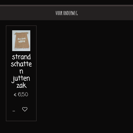
VOOR ONDERWEG
strand
schatte
n
jutten
zak
€ 6,50
In winkelwagen