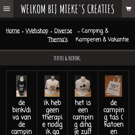
WELKOM BIJ MIEKE'S CREATIES
Ga
direct
naar
Home
»
Webshop
»
Diverse
»
Camping &
de
Thema's
Kamperen & Vakantie
hoofdinhoud
TEXTIEL & KLEDING
de
ik heb
het is
de
bink/di
geen
een
campin
va van
therapi
campin
g tas (
de
e nodig
g ding
katoen
campin
ik ga
je zult
en