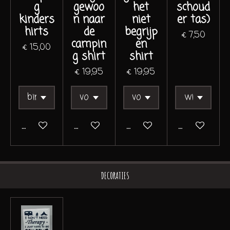
g
gewoo
het
schoud
kinders
n naar
niet
er tas)
hirts
de
begrijp
€ 7,50
campin
en
€ 15,00
g shirt
shirt
€ 19,95
€ 19,95
Bekijk details
Bekijk details
Bekijk details
In winkelwa
DECORATIES