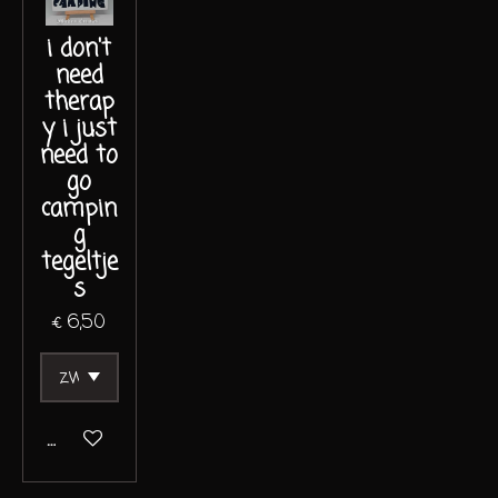
i don't
need
therap
y i just
need to
go
campin
g
tegeltje
s
€ 6,50
In winkelwagen