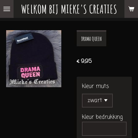
WELKOM BIJ MIEKE'S CREATIES
Ga
direct
naar
de
DRAMA QUEEN
hoofdinhoud
€ 9,95
kleur muts
kleur bedrukking