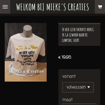
WELKOM BIJ MIEKE'S CREATIES
Ga
direct
naar
de
IK HEB GEEN THERAPIE NODIG
hoofdinhoud
IK GA GEWOON NAAR DE
CAMPING SHIRT
€ 19,95
variant
maat