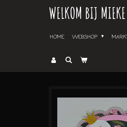
WELKOM BIJ MIEKE
Ga
direct
naar
de
HOME
WEBSHOP
MARKT
hoofdinhoud