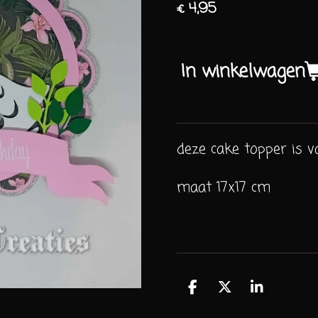
€ 4,95
In winkelwagen
deze cake topper is 
maat 17x17 cm
D
D
S
e
e
h