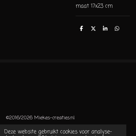
maat 17x23 cm
D
D
S
D
e
e
h
e
l
e
a
l
e
l
r
e
n
e
n
©2016/2026 Miekes-creaties.nl
Deze website gebruikt cookies voor analyse-