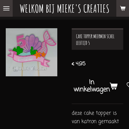
WELKOM BIJ MIEKE'S CREATIES
Ga
direct
naar
de
CAKE TOPPER MEERMIN SCHEL
hoofdinhoud
LEEFTIJD 5
€ 4,95
In
winkelwagen
deze cake topper is
van katron gemaakt