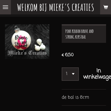
WELKOM BIJ MIEKE'S CREATIES
Ga
direct
naar
de
PINK RIBBON BRAVE AND
hoofdinhoud
STRONG KERSTBAL
€ 6,50
In
winkelwag
de bal is 8cm