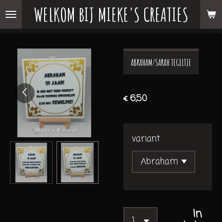
WELKOM BIJ MIEKE'S CREATIES
Ga
direct
naar
de
ABRAHAM/SARAH TEGELTJE
hoofdinhoud
€ 6,50
variant
In