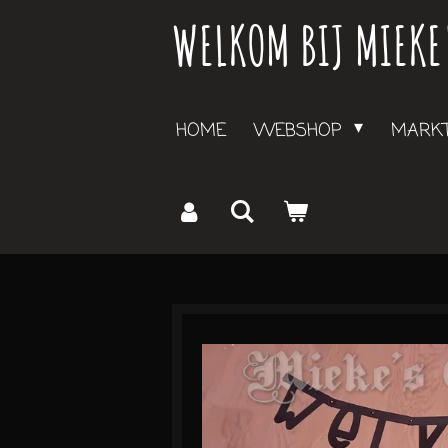
WELKOM BIJ MIEKE
Ga
direct
naar
de
HOME
WEBSHOP
MARKT
hoofdinhoud