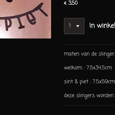
€ 3,50
In wink
maten van de slingers
welkom : 7.5x34.5cm
sint & piet : 7.5x59cm
deze slingers worden