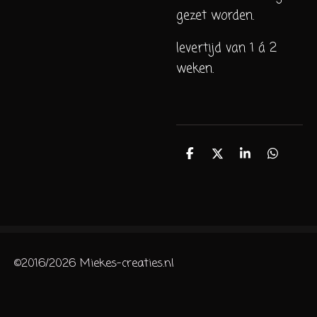
gezet worden.
levertijd van 1 á 2
weken.
D
D
S
D
e
e
h
e
l
e
a
l
e
l
r
e
n
e
n
©2016/2026 Miekes-creaties.nl