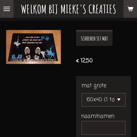
WELKOM BIJ MIEKE'S CREATIES
Ga
direct
naar
de
SCHOENEN SET MAT
hoofdinhoud
€ 12,50
mat grote
naam/namen