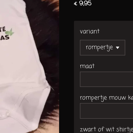
€ 9,95
variant
maat
rompertje mouw k
zwart of wit shirtj