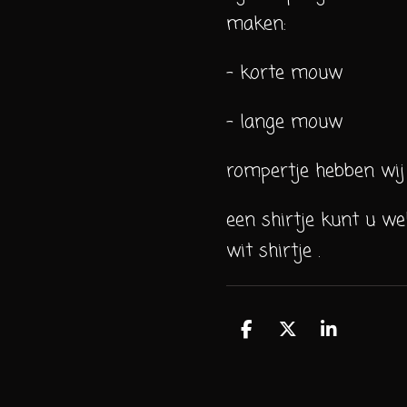
maken:
- korte mouw
- lange mouw
rompertje hebben wij 
een shirtje kunt u we
wit shirtje .
D
D
S
e
e
h
l
e
a
e
l
r