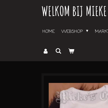
WELKOM BIJ MIEKE
Ga
direct
naar
de
HOME
WEBSHOP
MARKT
hoofdinhoud