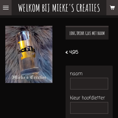
WELKOM BIJ MIEKE'S CREATIES
Ga
direct
naar
de
LONG DRINK GLAS MET NAAM
hoofdinhoud
€ 4,95
naam
kleur hoofdletter