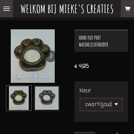
WELKOM BIJ MIEKE'S CREATIES
Ga
direct
naar
de
HOND/KAT POOT
hoofdinhoud
WAXINELICHTHOUDER
€ 4,95
kleur