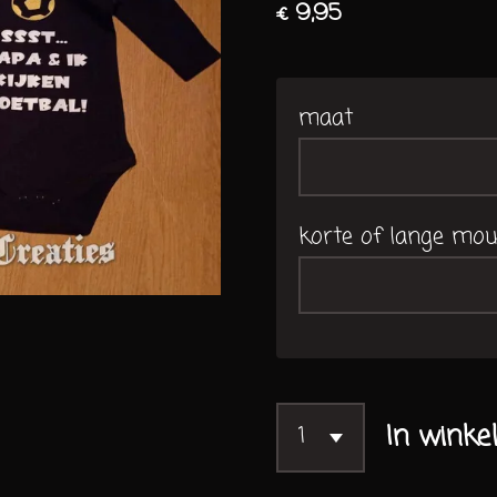
€ 9,95
maat
korte of lange mo
In winke