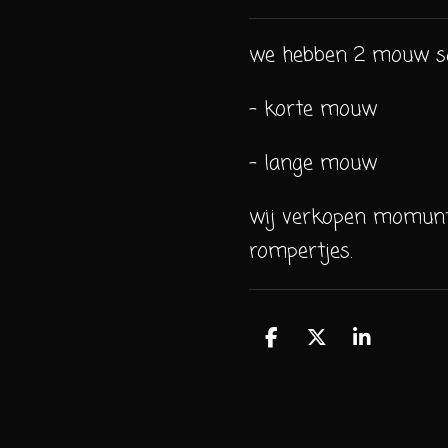
we hebben 2 mouw so
- korte mouw
- lange mouw
wij verkopen momunte
rompertjes.
D
D
S
e
e
h
l
e
a
e
l
r
n
e