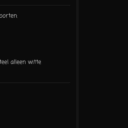
orten:
el alleen witte