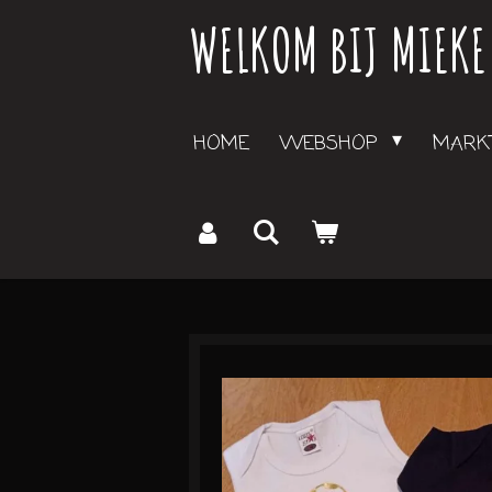
WELKOM BIJ MIEKE
Ga
direct
naar
de
HOME
WEBSHOP
MARKT
hoofdinhoud