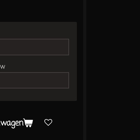
uw
lwagen