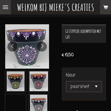
WELKOM BIJ MIEKE'S CREATIES
Ga
direct
naar
de
GESTIPPELDE BLOEMPOTTEN MET
hoofdinhoud
GAT
€ 6,50
kleur