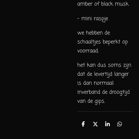
amber of black musk
- mini raspje
we hebben de
schaaltjes beperkt op
voorraad.
het kan dus soms zijn
dat de levertijd langer
is dan normaal
inverband de droogtijd
van de gips.
D
D
S
D
e
e
h
e
l
e
a
l