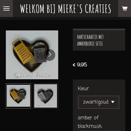
WELKOM BIJ MIEKE'S CREATIES
Ga
direct
naar
de
HARTSCHAALTJE MET
hoofdinhoud
AMBERBLOKJE SETJE
€ 9,95
kleur
amber of
blackmusk