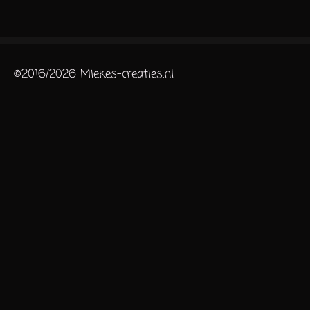
e
l
r
e
n
e
n
©2016/2026 Miekes-creaties.nl