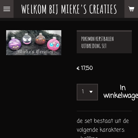
WELKOM BIJ MIEKE'S CREATIES
Ga
direct
naar
de
POKEMON KERSTBALLEN
hoofdinhoud
UITBREIDING SET
€ 17,50
In
winkelwag
de set bestaat uit de
volgende karakters: