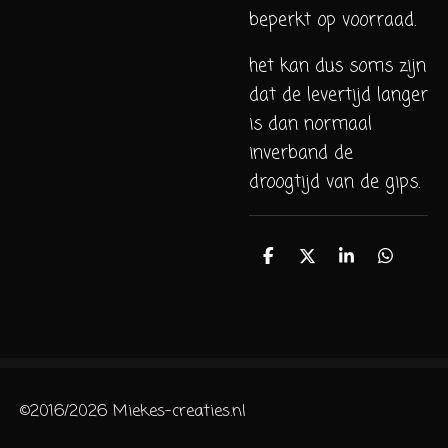
beperkt op voorraad.
het kan dus soms zijn
dat de levertijd langer
is dan normaal
inverband de
droogtijd van de gips.
D
D
S
D
e
e
h
e
l
e
a
l
e
l
r
e
n
e
n
©2016/2026 Miekes-creaties.nl