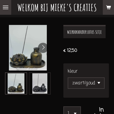
WELKOM BIJ MIEKE'S CREATIES
Ga
direct
naar
de
WIEROOKHOUDER LOTUS SETJE
hoofdinhoud
€ 12,50
kleur
In