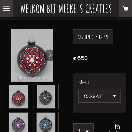
WELKOM BIJ MIEKE'S CREATIES
Ga
direct
naar
de
GESTIPPELDE KERSTBAL
hoofdinhoud
€ 6,50
kleur
In