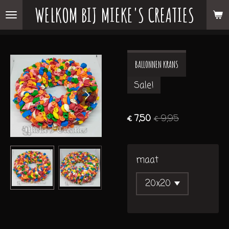
WELKOM BIJ MIEKE'S CREATIES
Ga
direct
naar
de
BALLONNEN KRANS
hoofdinhoud
Sale!
€ 7,50
€ 9,95
maat