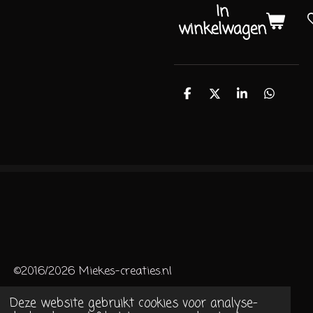
In
winkelwagen
D
D
S
D
e
e
h
e
l
e
a
l
e
l
r
e
n
e
n
©2016/2026 Miekes-creaties.nl
Deze website gebruikt cookies voor analyse-