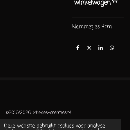
winkelwagen
klemmetjes 4cm
D
D
S
D
e
e
h
e
l
e
a
l
e
l
r
e
n
e
n
©2016/2026 Miekes-creaties.nl
Deze website gebruikt cookies voor analyse-