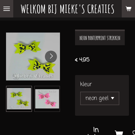
WELKOM BIJ MIEKE'S CREATIES
Ga
direct
naar
de
NEON PANTERPRINT STRIKKEN
hoofdinhoud
€ 4,95
kleur
In