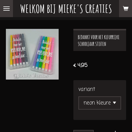
WELKOM BIJ MIEKE'S CREATIES
Ga
direct
naar
de
BEDANKT VOOR HET KLEURRIJKE
hoofdinhoud
SCHOOLJAAR STIFTEN
€ 4,95
variant