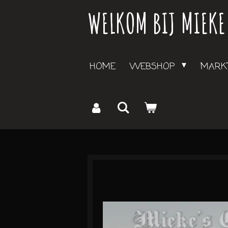
WELKOM BIJ MIEKE
Ga
direct
naar
de
HOME
WEBSHOP
MARKT
hoofdinhoud