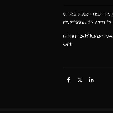
er zal alleen naam o
inverband de kam te 
u kunt zelf kiezen we
wilt.
D
D
S
e
e
h
l
e
a
e
l
r
n
e