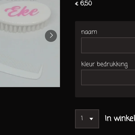
€ 6,50
naam
kleur bedrukking
In winke