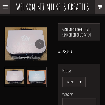
WELKOM BIJ MIEKE'S CREATIES
Ga
direct
naar
de
KARTONNEN KOFFERTJE MET
hoofdinhoud
NAAM EN GEBOORTE DATEM
€ 22,50
kleur
naam