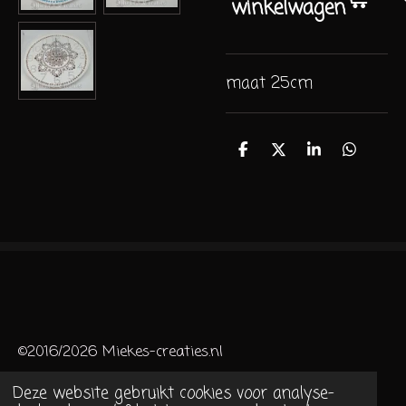
winkelwagen
maat 25cm
D
D
S
D
e
e
h
e
l
e
a
l
e
l
r
e
n
e
n
©2016/2026 Miekes-creaties.nl
Deze website gebruikt cookies voor analyse-