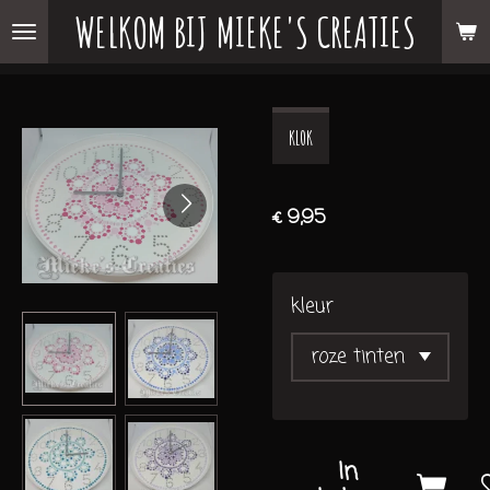
WELKOM BIJ MIEKE'S CREATIES
Ga
direct
naar
de
KLOK
hoofdinhoud
€ 9,95
kleur
In