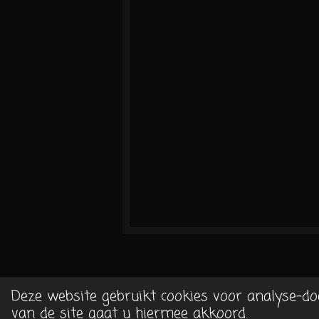
Deze website gebruikt cookies voor analyse-do
©2016/2026 Miekes-creaties.n
van de site gaat u hiermee akkoord.