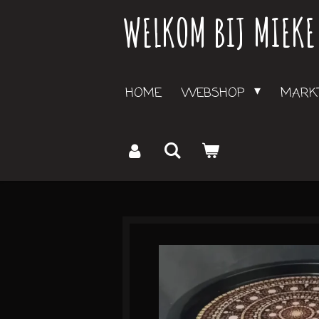
WELKOM BIJ MIEKE
Ga
direct
naar
de
HOME
WEBSHOP
MARKT
hoofdinhoud