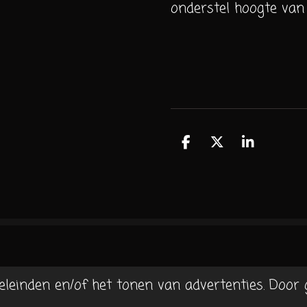
onderstel hoogte van
D
D
S
e
e
h
l
e
a
e
l
r
n
e
eleinden en/of het tonen van advertenties. Door 
l