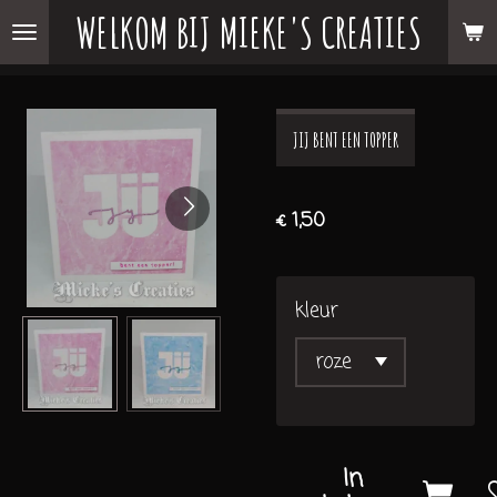
WELKOM BIJ MIEKE'S CREATIES
Ga
direct
naar
de
JIJ BENT EEN TOPPER
hoofdinhoud
€ 1,50
kleur
In