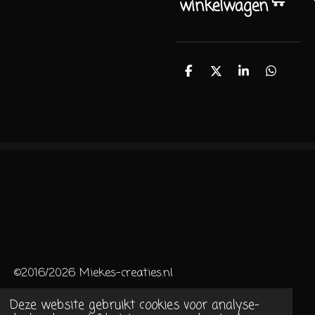
winkelwagen
D
D
S
D
e
e
h
e
l
e
a
l
e
l
r
e
n
e
n
©2016/2026 Miekes-creaties.nl
Deze website gebruikt cookies voor analyse-