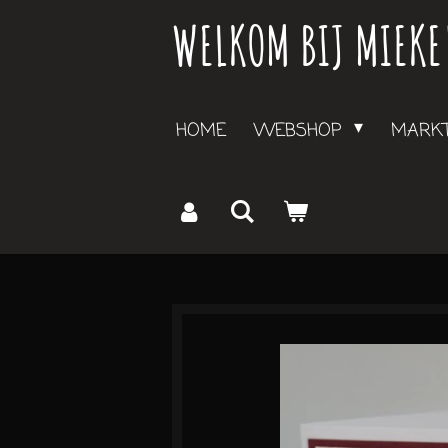
WELKOM BIJ MIEKE
Ga
direct
naar
de
HOME
WEBSHOP
MARKT
hoofdinhoud