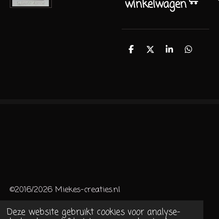
winkelwagen
D
D
S
D
e
e
h
e
l
e
a
l
e
l
r
e
n
e
n
©2016/2026 Miekes-creaties.nl
Deze website gebruikt cookies voor analyse-