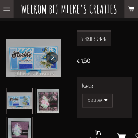
WELKOM BIJ MIEKE'S CREATIES
Ga
direct
naar
de
STERKTE BLOEMEN
hoofdinhoud
€ 1,50
kleur
In