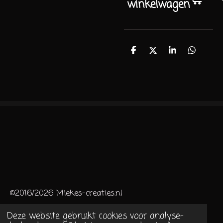
winkelwagen
D
D
S
D
e
e
h
e
l
e
a
l
e
l
r
e
n
e
n
©2016/2026 Miekes-creaties.nl
Deze website gebruikt cookies voor analyse-