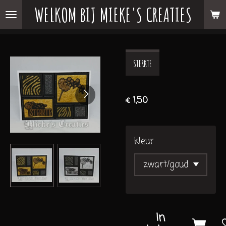
WELKOM BIJ MIEKE'S CREATIES
Ga
direct
naar
de
STERKTE
hoofdinhoud
€ 1,50
kleur
In