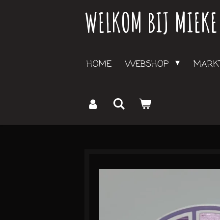
WELKOM BIJ MIEKE
Ga
direct
naar
de
HOME
WEBSHOP
MARKT
hoofdinhoud