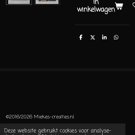
In
winkelwagen
D
D
S
D
e
e
h
e
l
e
a
l
e
l
r
e
n
e
n
©2016/2026 Miekes-creaties.nl
Deze website gebruikt cookies voor analyse-