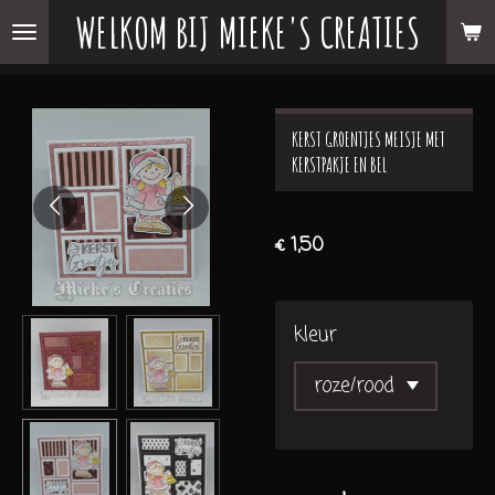
WELKOM BIJ MIEKE'S CREATIES
Ga
direct
naar
de
KERST GROENTJES MEISJE MET
hoofdinhoud
KERSTPAKJE EN BEL
€ 1,50
kleur