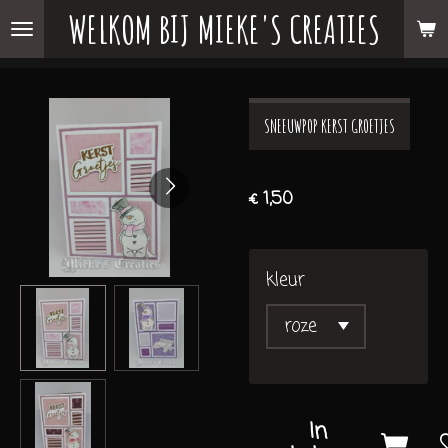
WELKOM BIJ MIEKE'S CREATIES
Ga
direct
naar
de
SNEEUWPOP KERST GROETJES
hoofdinhoud
€ 1,50
kleur
In