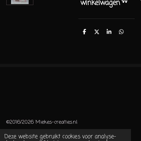
winkelwagen
D
D
S
D
e
e
h
e
l
e
a
l
e
l
r
e
n
e
n
©2016/2026 Miekes-creaties.nl
Deze website gebruikt cookies voor analyse-