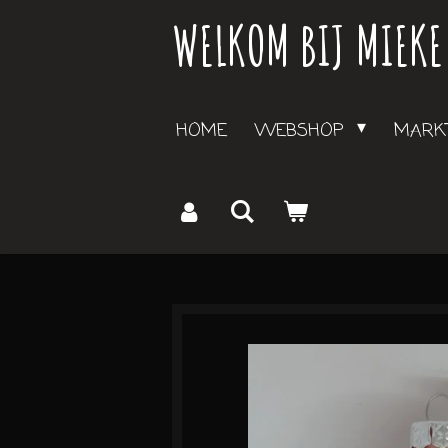
WELKOM BIJ MIEKE
Ga
direct
naar
de
HOME
WEBSHOP
MARKT
hoofdinhoud