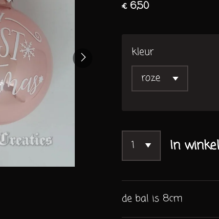
€ 6,50
kleur
In winke
de bal is 8cm