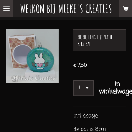
WELKOM BIJ MIEKE'S CREATIES
Ga
direct
naar
de
NIJNTJE ENGELTJE PLATTE
hoofdinhoud
KERSTBAL
€ 7,50
In
winkelwag
incl doosje
de bal is 8cm