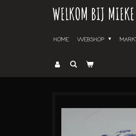
WELKOM BIJ MIEKE
Ga
direct
naar
de
HOME
WEBSHOP
MARKT
hoofdinhoud