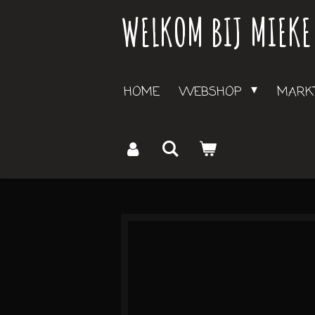
WELKOM BIJ MIEKE
Ga
direct
naar
de
HOME
WEBSHOP
MARKT
hoofdinhoud