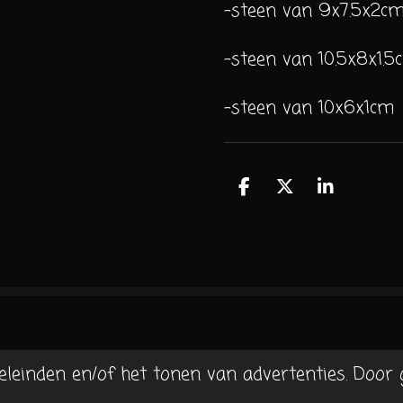
-steen van 9x7.5x2c
-steen van 10.5x8x1.5
-steen van 10x6x1cm
D
D
S
e
e
h
l
e
a
e
l
r
n
e
eleinden en/of het tonen van advertenties. Door 
l