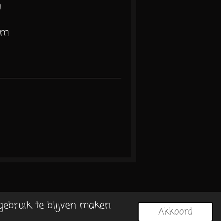
m
cm
gebruik te blijven maken
Akkoord