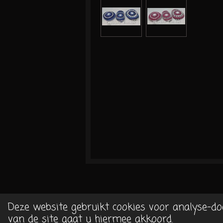
Deze website gebruikt cookies voor analyse-do
©2016/2026 Miekes-creaties.n
van de site gaat u hiermee akkoord.