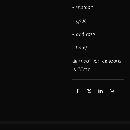
- maroon
- goud
- oud roze
- koper
de maat van de krans
is 55cm
D
D
S
D
e
e
h
e
l
e
a
l
e
l
r
e
n
e
n