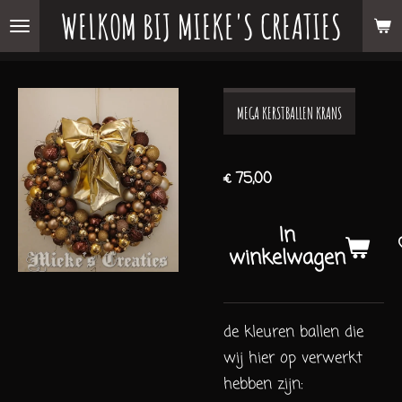
WELKOM BIJ MIEKE'S CREATIES
Ga
direct
naar
de
MEGA KERSTBALLEN KRANS
hoofdinhoud
€ 75,00
In
winkelwagen
de kleuren ballen die
wij hier op verwerkt
hebben zijn: