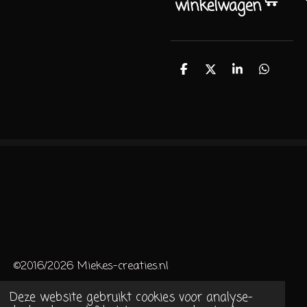
winkelwagen
D
D
S
D
e
e
h
e
l
e
a
l
e
l
r
e
n
e
n
©2016/2026 Miekes-creaties.nl
Deze website gebruikt cookies voor analyse-