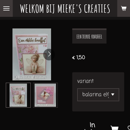
WELKOM BIJ MIEKE'S CREATIES
Ga
direct
naar
de
EEN DIKKE KNUFFEL
hoofdinhoud
€ 1,50
variant
In