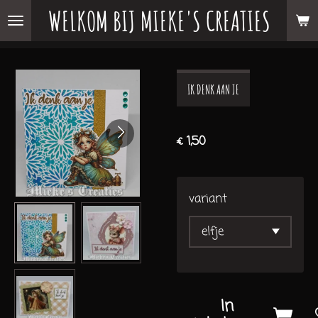
WELKOM BIJ MIEKE'S CREATIES
Ga
direct
naar
de
IK DENK AAN JE
hoofdinhoud
€ 1,50
variant
In