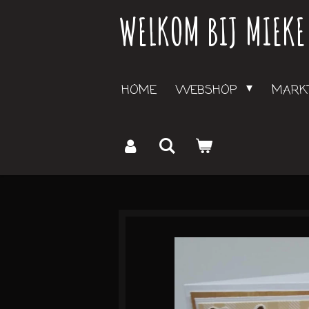
WELKOM BIJ MIEKE
Ga
direct
naar
de
HOME
WEBSHOP
MARKT
hoofdinhoud