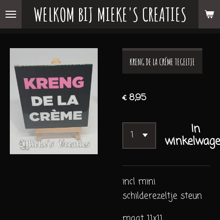
WELKOM BIJ MIEKE'S CREATIES
Ga
direct
naar
de
KRENG DE LA CRÉME TEGELTJE
hoofdinhoud
€ 8,95
In
winkelwag
incl mini
schilderezeltje steun
maat 11x11