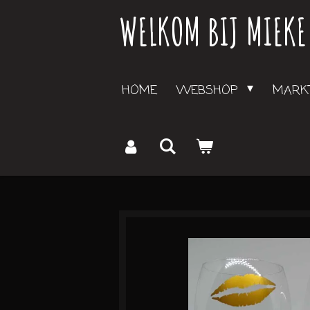
WELKOM BIJ MIEKE
Ga
direct
naar
de
HOME
WEBSHOP
MARKT
hoofdinhoud