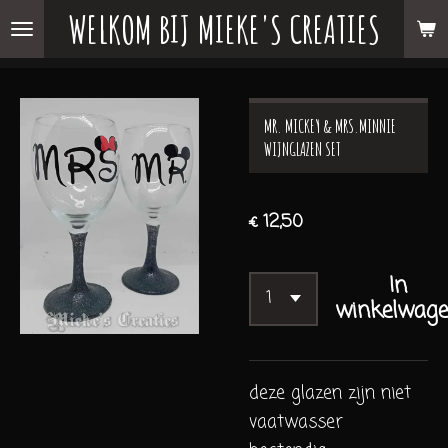
WELKOM BIJ MIEKE'S CREATIES
Ga
direct
naar
de
MR. MICKEY & MRS.MINNIE
hoofdinhoud
WIJNGLAZEN SET
€ 12,50
In
winkelwag
deze glazen zijn niet
vaatwasser