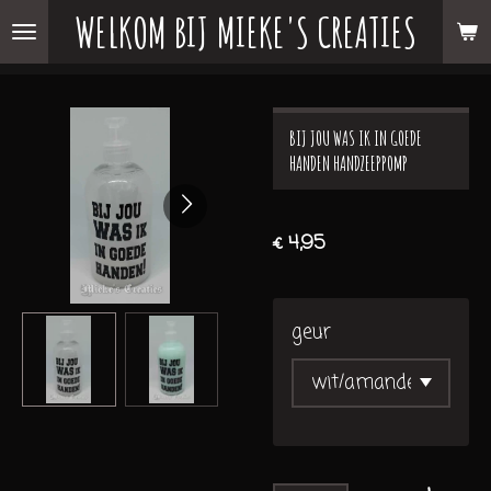
WELKOM BIJ MIEKE'S CREATIES
Ga
direct
naar
de
BIJ JOU WAS IK IN GOEDE
hoofdinhoud
HANDEN HANDZEEPPOMP
€ 4,95
geur