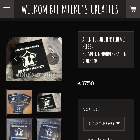
WELKOM BIJ MIEKE'S CREATIES
Ga
direct
naar
de
ATTENTIE HULPDIENSTEN! WIJ
hoofdinhoud
HEBBEN
HUISDIEREN/HONDEN/KATTEN
DEURBORD
€ 17,50
variant