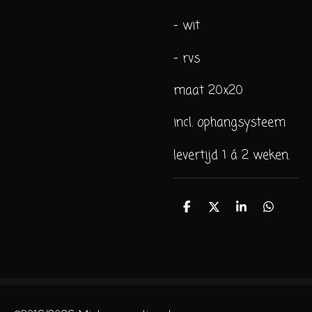
- wit
- rvs
maat 20x20
incl. ophangsysteem
levertijd 1 á 2 weken.
D
D
S
D
e
e
h
e
l
e
a
l
e
l
r
e
n
e
n