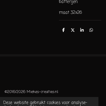
batterijen
maat 32x26
D
D
S
D
e
e
h
e
l
e
a
l
e
l
r
e
n
e
n
©2016/2026 Miekes-creaties.nl
Deze website gebruikt cookies voor analyse-