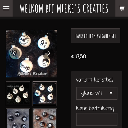
WELKOM BIJ MIEKE'S CREATIES
Ga
direct
naar
de
HARRY POTTER KERSTBALLEN SET
hoofdinhoud
€ 17,50
variant kerstbal
kleur bedrukking