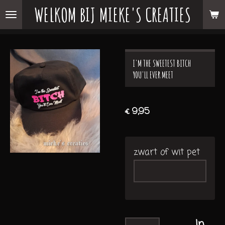
WELKOM BIJ MIEKE'S CREATIES
Ga
direct
naar
de
I'M THE SWEETEST BITCH
hoofdinhoud
YOU'LL EVER MEET
€ 9,95
zwart of wit pet
In