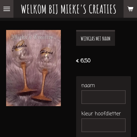
WELKOM BIJ MIEKE'S CREATIES
Ga
direct
naar
de
WIJNGLAS MET NAAM
hoofdinhoud
€ 6,50
naam
kleur hoofdletter