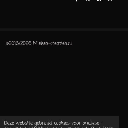
D
D
S
D
e
e
h
e
l
e
a
l
e
l
r
e
n
e
n
©2016/2026 Miekes-creaties.nl
Deze website gebruikt cookies voor analyse-